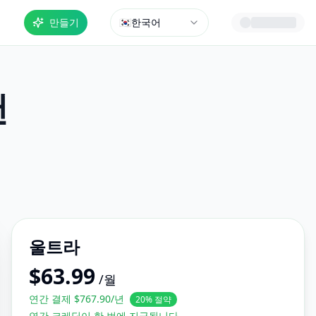
격
만들기
🇰🇷
한국어
랜
울트라
$
63.99
/월
연간 결제 $767.90/년
20% 절약
연간 크레딧이 한 번에 지급됩니다