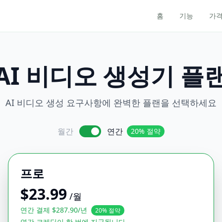
홈
기능
가
AI 비디오 생성기 플
AI 비디오 생성 요구사항에 완벽한 플랜을 선택하세요
월간
연간
20% 절약
프로
$
23.99
/월
연간 결제 $287.90/년
20% 절약
연간 크레딧이 한 번에 지급됩니다