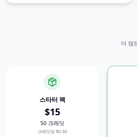
더 많
스타터
팩
$
15
50
크레딧
크레딧당 $0.30